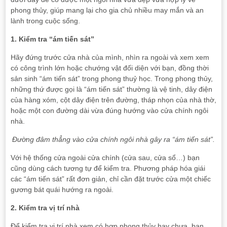
phong thủy, giúp mang lại cho gia chủ nhiều may mắn và an
lành trong cuộc sống.
1. Kiểm tra “ám tiến sát”
Hãy đứng trước cửa nhà của mình, nhìn ra ngoài và xem xem
có công trình lớn hoặc chướng vật đối diện với bạn, đồng thời
sản sinh “ám tiến sát” trong phong thuỷ học. Trong phong thủy,
những thứ được gọi là “ám tiến sát” thường là vệ tinh, dây điện
của hàng xóm, cột dây điện trên đường, tháp nhọn của nhà thờ,
hoặc một con đường dài vừa đúng hướng vào cửa chính ngôi
nhà.
Đường đâm thẳng vào cửa chính ngôi nhà gây ra “ám tiến sát”.
Với hệ thống cửa ngoài cửa chính (cửa sau, cửa sổ…) bạn
cũng dùng cách tương tự để kiểm tra. Phương pháp hóa giái
các “ám tiến sát” rất đơn giản, chỉ cần đặt trước cửa một chiếc
gương bát quái hướng ra ngoài.
2. Kiểm tra vị trí nhà
Để kiểm tra vị trí nhà xem có hợp phong thủy hay chưa, bạn