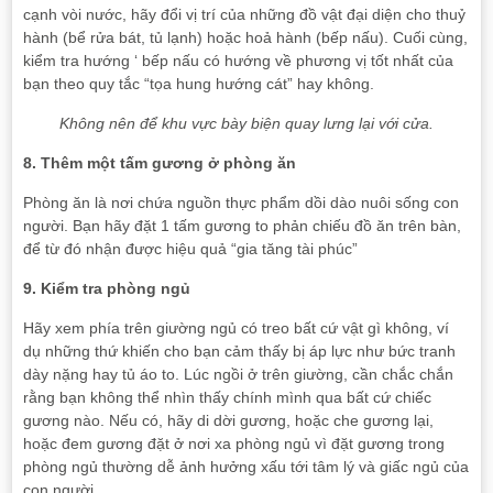
cạnh vòi nước, hãy đổi vị trí của những đồ vật đại diện cho thuỷ
hành (bể rửa bát, tủ lạnh) hoặc hoả hành (bếp nấu). Cuối cùng,
kiểm tra hướng ‘ bếp nấu có hướng về phương vị tốt nhất của
bạn theo quy tắc “tọa hung hướng cát” hay không.
Không nên để khu vực bày biện quay lưng lại với cửa.
8. Thêm một tấm gương ở phòng ăn
Phòng ăn là nơi chứa nguồn thực phẩm dồi dào nuôi sống con
người. Bạn hãy đặt 1 tấm gương to phản chiếu đồ ăn trên bàn,
để từ đó nhận được hiệu quả “gia tăng tài phúc”
9. Kiểm tra phòng ngủ
Hãy xem phía trên giường ngủ có treo bất cứ vật gì không, ví
dụ những thứ khiến cho bạn cảm thấy bị áp lực như bức tranh
dày nặng hay tủ áo to. Lúc ngồi ở trên giường, cần chắc chắn
rằng bạn không thể nhìn thấy chính mình qua bất cứ chiếc
gương nào. Nếu có, hãy di dời gương, hoặc che gương lại,
hoặc đem gương đặt ở nơi xa phòng ngủ vì đặt gương trong
phòng ngủ thường dễ ảnh hưởng xấu tới tâm lý và giấc ngủ của
con người.