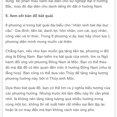
đúng. Bộ phận màu xanh đại diện cho sự nghiệp đặt ở hướng
Bắc, màu đỏ đại diện cho danh tiếng thì đặt ở hướng Nam.
5. Xem xét bản đồ bát quái
8 phương vị trong bát quái đại biểu cho “nhân sinh bát đại dục
cầu”: Gia đình, tiền tài, danh lợi, hôn nhân, con cái, quý nhân,
công việc và tri thức. Trong 8 phương vị ấy, bạn hãy chọn lựa 1
phương diện mình mong muốn cải thiện.
Chẳng hạn, nếu như bạn muốn gia tăng tiền tài, phương vị đối
ứng là Đông Nam. Bạn kiểm tra bát quái của mình, tìm ra Ngũ
hành đối ứng với phương Đông Nam là Mộc. Bạn có thể theo
đó mà đặt đồ có liên quan đến mộc ở hướng Đông Nam (như là
lẵng hoa). Bạn cũng có thể dựa vào Thủy để tăng năng lượng
phương hướng này, bởi vì Thủy sinh Mộc.
Dựa theo bát quái đồ, bạn có thể tìm ra ý nghĩa biểu tượng của
các phương hướng. Nhưng trước khi làm điều này thì cần phải
nhớ, là không nên tăng năng lượng quá nhiều hướng trong
cùng một lúc, không thì sẽ xuất hiện rất nhiều sai lầm lặp lại,
hoặc là cơ may đến mà bạn không cách nào ứng phó.