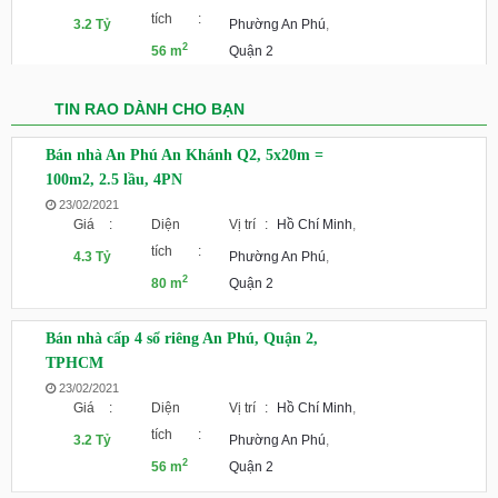
tích
:
3.2 Tỷ
Phường An Phú
,
2
56 m
Quận 2
TIN RAO DÀNH CHO BẠN
Bán nhà An Phú An Khánh Q2, 5x20m =
100m2, 2.5 lầu, 4PN
23/02/2021
Giá
:
Diện
Vị trí
:
Hồ Chí Minh
,
tích
:
4.3 Tỷ
Phường An Phú
,
2
80 m
Quận 2
Bán nhà cấp 4 sổ riêng An Phú, Quận 2,
TPHCM
23/02/2021
Giá
:
Diện
Vị trí
:
Hồ Chí Minh
,
tích
:
3.2 Tỷ
Phường An Phú
,
2
56 m
Quận 2