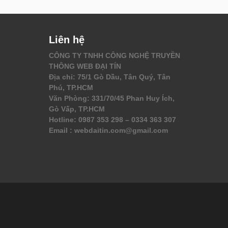
Liên hệ
CÔNG TY TNHH CÔNG NGHỆ TRUYỀN
THÔNG WEB ĐẠI TÍN
Địa chỉ: 75/1 Gò Dầu, Tân Quý, Tân
Phú, TP.HCM
Văn Phòng: 331/70/45 Phan Huy Ích,
Gò Vấp, TP.HCM
Hotline: 0987 353 298 – 0334 363 307
Email : webdaitin.com@gmail.com