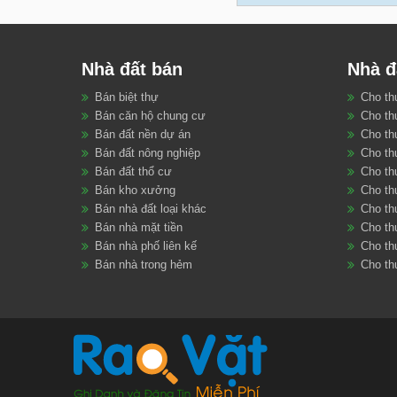
Cafef:
Nóng trong tuần: Giá
Cafeland:
Cho phép tách thửa
Nhà đất bán
Nhà đ
Donaland:
Tiềm năng tăng g
Bán biệt thự
Cho th
Dân trí:
Nhà đất quý I/2020:
Bán căn hộ chung cư
Cho th
Bán đất nền dự án
Cho th
vnexpress:
Việt Nam giảm g
Bán đất nông nghiệp
Cho th
Bán đất thổ cư
Cho th
Bán kho xưởng
Cho th
Bán nhà đất loại khác
Cho th
Bán nhà mặt tiền
Cho th
Bán nhà phố liên kế
Cho thu
Bán nhà trong hẻm
Cho th