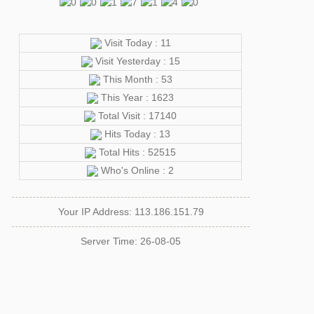
Visit Today : 11
Visit Yesterday : 15
This Month : 53
This Year : 1623
Total Visit : 17140
Hits Today : 13
Total Hits : 52515
Who's Online : 2
Your IP Address: 113.186.151.79
Server Time: 26-08-05