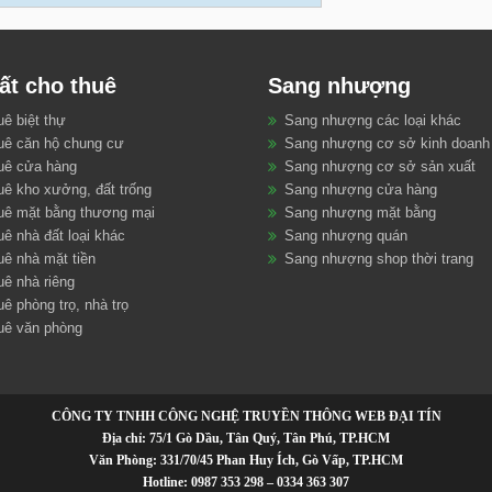
 nhà ở không giảm trong mùa dịch
 lại từ 1/3, diện tích tối thiểu là 60m2
ất cho thuê
Sang nhượng
iá đất Hòa Lạc
uê biệt thự
Sang nhượng các loại khác
 Nguồn cung hiếm, lượng căn hộ bán ra thấp
uê căn hộ chung cư
Sang nhượng cơ sở kinh doanh
uê cửa hàng
Sang nhượng cơ sở sản xuất
ần 1.000 ca nghi nhiễm
uê kho xưởng, đất trống
Sang nhượng cửa hàng
uê mặt bằng thương mại
Sang nhượng mặt bằng
uê nhà đất loại khác
Sang nhượng quán
uê nhà mặt tiền
Sang nhượng shop thời trang
uê nhà riêng
ê phòng trọ, nhà trọ
uê văn phòng
CÔNG TY TNHH CÔNG NGHỆ TRUYỀN THÔNG WEB ĐẠI TÍN
Địa chỉ: 75/1 Gò Dầu, Tân Quý, Tân Phú, TP.HCM
Văn Phòng: 331/70/45 Phan Huy Ích, Gò Vấp, TP.HCM
Hotline: 0987 353 298 – 0334 363 307