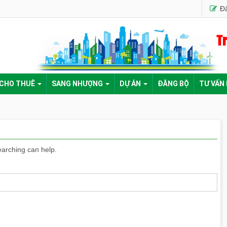
Đă
 CHO THUÊ
SANG NHƯỢNG
DỰ ÁN
ĐĂNG BỘ
TƯ VẤN
earching can help.